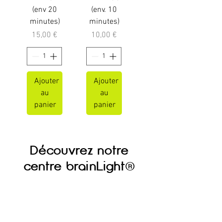
(env 20
(env. 10
minutes)
minutes)
Prix
Prix
15,00 €
10,00 €
Ajouter
Ajouter
au
au
panier
panier
Découvrez notre
centre brainLight
®